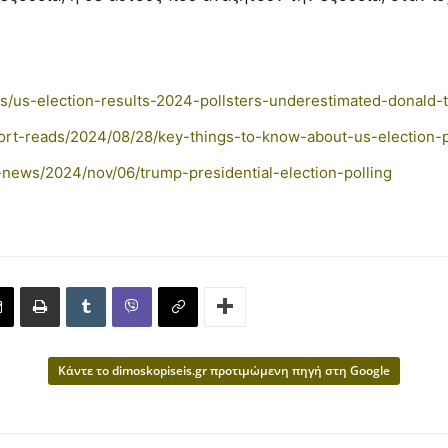
s/us-election-results-2024-pollsters-underestimated-donald
ort-reads/2024/08/28/key-things-to-know-about-us-election-p
news/2024/nov/06/trump-presidential-election-polling
Κάντε το dimoskopiseis.gr προτιμώμενη πηγή στη Google