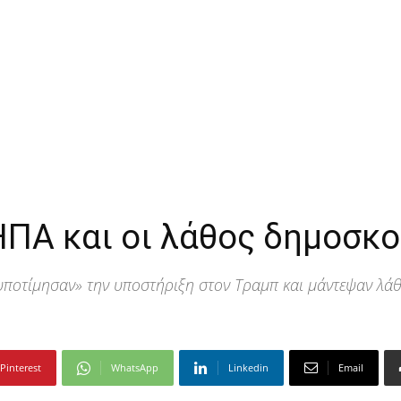
ΗΠΑ και οι λάθος δημοσκ
υποτίμησαν» την υποστήριξη στον Τραμπ και μάντεψαν λά
Pinterest
WhatsApp
Linkedin
Email