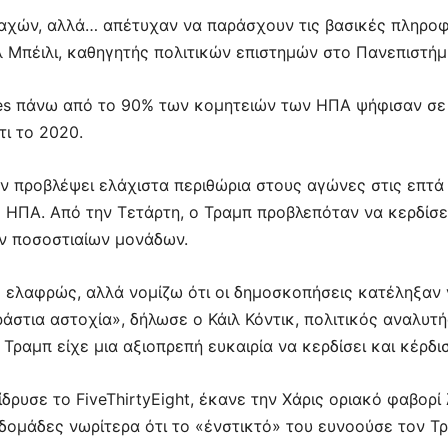
αχών, αλλά… απέτυχαν να παράσχουν τις βασικές πληροφ
λ Μπέιλι, καθηγητής πολιτικών επιστημών στο Πανεπιστήμ
s πάνω από το 90% των κομητειών των ΗΠΑ ψήφισαν σε 
ι το 2020.
ν προβλέψει ελάχιστα περιθώρια στους αγώνες στις επτά 
 ΗΠΑ. Από την Τετάρτη, ο Τραμπ προβλεπόταν να κερδίσει
ών ποσοστιαίων μονάδων.
 ελαφρώς, αλλά νομίζω ότι οι δημοσκοπήσεις κατέληξαν 
άστια αστοχία», δήλωσε ο Κάιλ Κόντικ, πολιτικός αναλυτής
 Τραμπ είχε μια αξιοπρεπή ευκαιρία να κερδίσει και κέρδι
δρυσε το FiveThirtyEight, έκανε την Χάρις οριακό φαβορί 
βδομάδες νωρίτερα ότι το «ένστικτό» του ευνοούσε τον Τ