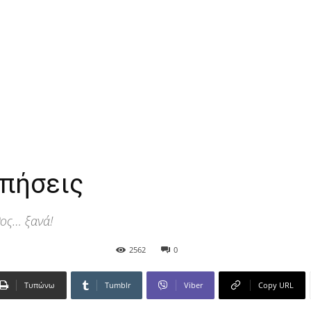
οπήσεις
θος… ξανά!
2562
0
Τυπώνω
Tumblr
Viber
Copy URL