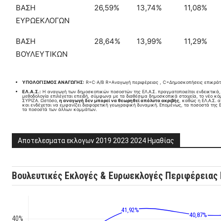
ΒΑΣΗ
26,59%
13,74%
11,08%
ΕΥΡΩΕΚΛΟΓΩΝ
ΒΑΣΗ
28,64%
13,99%
11,29%
ΒΟΥΛΕΥΤΙΚΩΝ
ΥΠΟΛΟΓΙΣΜΟΣ ΑΝΑΓΩΓΗΣ:
R=C⋅A/B​ R=Aναγωγή περιφέρειας , C=Δημοσκοπήσεις επικράτ
ΕΛ.Α.Σ.:
Η αναγωγή των δημοσκοπικών ποσοστών της ΕΛ.Α.Σ. πραγματοποιείται ενδεικτικά
μεθοδολογία επιλέγεται επειδή, σύμφωνα με τα διαθέσιμα δημοσκοπικά στοιχεία, το νέο κ
ΣΥΡΙΖΑ. Ωστόσο,
η αναγωγή δεν μπορεί να θεωρηθεί απόλυτα ακριβής
, καθώς η ΕΛ.Α.Σ. 
και ενδέχεται να εμφανίζει διαφορετική γεωγραφική δυναμική. Επομένως, τα ποσοστά της Ε
τα ποσοστά των άλλων κομμάτων.
Αποτελεσματα εκλογων 2019 2023 2024 Ημαθίας