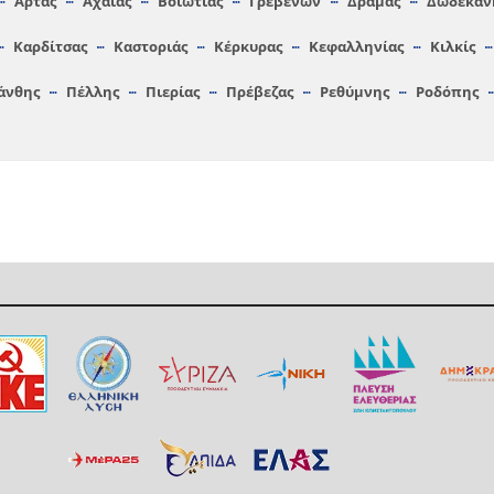
Άρτας
Αχαΐας
Βοιωτίας
Γρεβενών
Δράμας
Δωδεκαν
Καρδίτσας
Καστοριάς
Κέρκυρας
Κεφαλληνίας
Κιλκίς
άνθης
Πέλλης
Πιερίας
Πρέβεζας
Ρεθύμνης
Ροδόπης