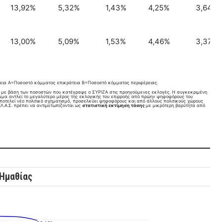
13,92%
5,32%
1,43%
4,25%
3,64%
13,00%
5,09%
1,53%
4,46%
3,37%
εια A=Ποσοστό κόμματος επικράτεια B=Ποσοστό κόμματος περιφέρειας.
, με βάση των ποσοστών που κατέγραψε ο ΣΥΡΙΖΑ στις προηγούμενες εκλογές. Η συγκεκριμένη
όμμα αντλεί το μεγαλύτερο μέρος της εκλογικής του επιρροής από πρώην ψηφοφόρους του
αποτελεί νέο πολιτικό σχηματισμό, προσελκύει ψηφοφόρους και από άλλους πολιτικούς χώρους
Λ.Α.Σ. πρέπει να αντιμετωπίζονται ως
στατιστική εκτίμηση τάσης
με μικρότερη βαρύτητα από