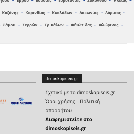
ήσου
Έβρου
Ευβοίας
Ευρυτανίας
Ζακύνθου
Ηλείας
Κοζάνης
Κορινθίας
Κυκλάδων
Λακωνίας
Λάρισας
Σάμου
Σερρών
Τρικάλων
Φθιώτιδας
Φλώρινας
dimoskopiseis.gr
Σχετικά με το dimoskopiseis.gr
Όροι χρήσης – Πολιτική
απορρήτου
Διαφημιστείτε στο
dimoskopiseis.gr