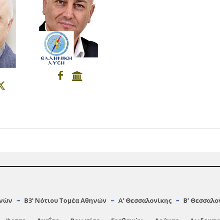
ηνών
Β3′ Νότιου Τομέα Αθηνών
A’ Θεσσαλονίκης
Β’ Θεσσαλο