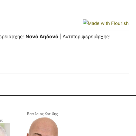
ερειάρχης:
Νανά Αηδονά
| Αντιπεριφερειάρχης:
Βασιλειος Κοτιδης
ης