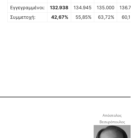
Εγγεγραμμένοι:
132.938
134.945
135.000
136.775
Συμμετοχή:
42,67%
55,85%
63,72%
60,10%
Απόστολος
Βεσυρόπουλος