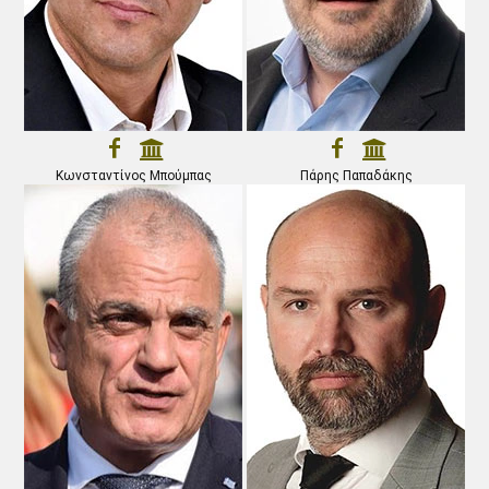
Κωνσταντίνος Μπούμπας
Πάρης Παπαδάκης