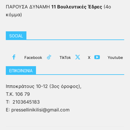
ΠΑΡΟΥΣΑ ΔΥΝΑΜΗ
11 Βουλευτικές Έδρες
(4ο
κόμμα)
SOCIAL
Facebook
TikTok
X
Youtube
ΕΠΙΚΟΙΝΩΝΙΑ
Ιπποκράτους 10-12 (3ος όροφος),
Τ.Κ. 106 79
Τ:
2103645183
Ε: pressellinikilisi@gmail.com