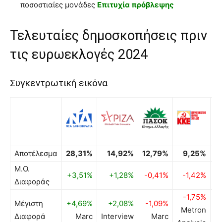
ποσοστιαίες μονάδες
Επιτυχία πρόβλεψης
Τελευταίες δημοσκοπήσεις πριν
τις ευρωεκλογές 2024
Συγκεντρωτική εικόνα
Αποτέλεσμα
28,31%
14,92%
12,79%
9,25%
9
Μ.Ο.
+3,51%
+1,28%
-0,41%
-1,42%
-
Διαφοράς
-1,75%
Μέγιστη
+4,69%
+2,08%
-1,09%
-
Metron
Διαφορά
Marc
Interview
Marc