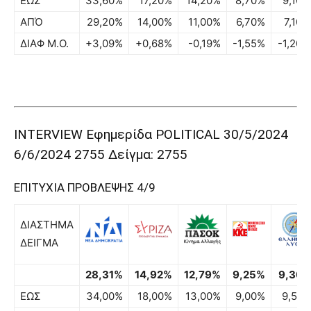
ΕΩΣ
33,60%
17,20%
14,20%
8,70%
9,10%
ΑΠΌ
29,20%
14,00%
11,00%
6,70%
7,10%
ΔΙΑΦ Μ.Ο.
+3,09%
+0,68%
-0,19%
-1,55%
-1,20%
INTERVIEW Εφημερίδα POLITICAL 30/5/2024
6/6/2024 2755 Δείγμα: 2755
ΕΠΙΤΥΧΙΑ ΠΡΟΒΛΕΨΗΣ 4/9
ΔΙΑΣΤΗΜΑ
ΔΕΙΓΜΑ
28,31%
14,92%
12,79%
9,25%
9,30
ΕΩΣ
34,00%
18,00%
13,00%
9,00%
9,50