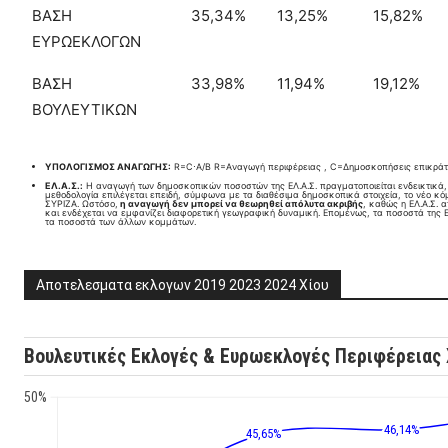
ΒΑΣΗ
35,34%
13,25%
15,82%
ΕΥΡΩΕΚΛΟΓΩΝ
ΒΑΣΗ
33,98%
11,94%
19,12%
ΒΟΥΛΕΥΤΙΚΩΝ
ΥΠΟΛΟΓΙΣΜΟΣ ΑΝΑΓΩΓΗΣ:
R=C⋅A/B​ R=Aναγωγή περιφέρειας , C=Δημοσκοπήσεις επικράτ
ΕΛ.Α.Σ.:
Η αναγωγή των δημοσκοπικών ποσοστών της ΕΛ.Α.Σ. πραγματοποιείται ενδεικτικά
μεθοδολογία επιλέγεται επειδή, σύμφωνα με τα διαθέσιμα δημοσκοπικά στοιχεία, το νέο κ
ΣΥΡΙΖΑ. Ωστόσο,
η αναγωγή δεν μπορεί να θεωρηθεί απόλυτα ακριβής
, καθώς η ΕΛ.Α.Σ. 
και ενδέχεται να εμφανίζει διαφορετική γεωγραφική δυναμική. Επομένως, τα ποσοστά της Ε
τα ποσοστά των άλλων κομμάτων.
Αποτελεσματα εκλογων 2019 2023 2024 Χίου