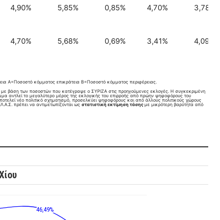
4,90%
5,85%
0,85%
4,70%
3,78%
4,70%
5,68%
0,69%
3,41%
4,09%
εια A=Ποσοστό κόμματος επικράτεια B=Ποσοστό κόμματος περιφέρειας.
, με βάση των ποσοστών που κατέγραψε ο ΣΥΡΙΖΑ στις προηγούμενες εκλογές. Η συγκεκριμένη
όμμα αντλεί το μεγαλύτερο μέρος της εκλογικής του επιρροής από πρώην ψηφοφόρους του
αποτελεί νέο πολιτικό σχηματισμό, προσελκύει ψηφοφόρους και από άλλους πολιτικούς χώρους
Λ.Α.Σ. πρέπει να αντιμετωπίζονται ως
στατιστική εκτίμηση τάσης
με μικρότερη βαρύτητα από