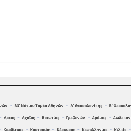
ηνών
Β3′ Νότιου Τομέα Αθηνών
A’ Θεσσαλονίκης
Β’ Θεσσαλο
Άρτας
Αχαΐας
Βοιωτίας
Γρεβενών
Δράμας
Δωδεκαν
Καρδίτσας
Καστοριάς
Κέρκυρας
Κεφαλληνίας
Κιλκίς