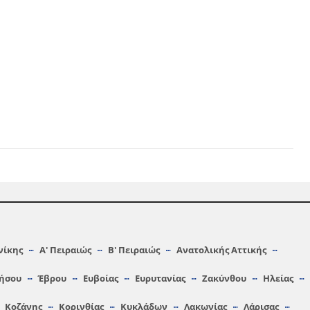
νίκης
Α′ Πειραιώς
Β′ Πειραιώς
Ανατολικής Αττικής
ήσου
Έβρου
Ευβοίας
Ευρυτανίας
Ζακύνθου
Ηλείας
Κοζάνης
Κορινθίας
Κυκλάδων
Λακωνίας
Λάρισας