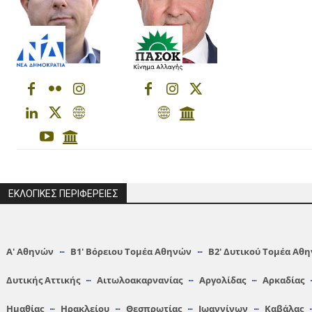
ΕΚΛΟΓΙΚΕΣ ΠΕΡΙΦΕΡΕΙΕΣ
Α′ Αθηνών
Β1′ Βόρειου Τομέα Αθηνών
Β2′ Δυτικού Τομέα Αθ
Δυτικής Αττικής
Αιτωλοακαρνανίας
Αργολίδας
Αρκαδίας
Hμαθίας
Ηρακλείου
Θεσπρωτίας
Ιωαννίνων
Καβάλας