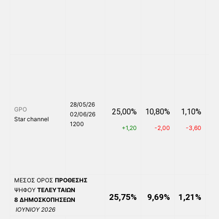
28/05/26
GPO
25,00%
10,80%
1,10%
7
02/06/26
Star channel
1200
+1,20
-2,00
-3,60
ΜΕΣΟΣ ΟΡΟΣ
ΠΡΟΘΕΣΗΣ
ΨΗΦΟΥ
ΤΕΛΕΥΤΑΙΩΝ
25,75%
9,69%
1,21%
5,
8
ΔΗΜΟΣΚΟΠΗΣΕΩΝ
ΙΟΥΝΙΟΥ 2026