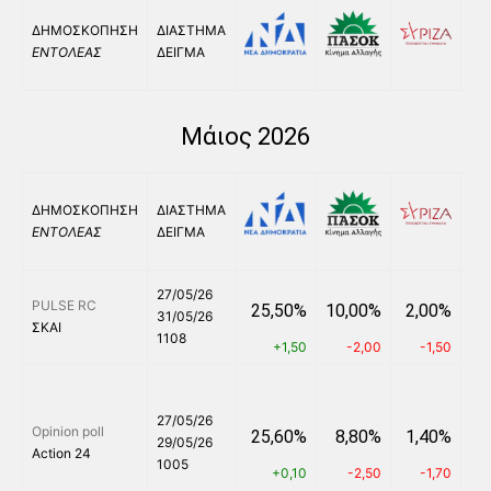
ΔΗΜΟΣΚΟΠΗΣΗ
ΔΙΑΣΤΗΜΑ
ΕΝΤΟΛΕΑΣ
ΔΕΙΓΜΑ
Μάιος 2026
ΔΗΜΟΣΚΟΠΗΣΗ
ΔΙΑΣΤΗΜΑ
ΕΝΤΟΛΕΑΣ
ΔΕΙΓΜΑ
27/05/26
PULSE RC
25,50%
10,00%
2,00%
6
31/05/26
ΣΚΑΙ
1108
+1,50
-2,00
-1,50
27/05/26
Opinion poll
25,60%
8,80%
1,40%
5
29/05/26
Action 24
1005
+0,10
-2,50
-1,70