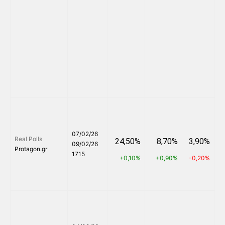
07/02/26
Real Polls
24,50%
8,70%
3,90%
09/02/26
Protagon.gr
1715
+0,10%
+0,90%
-0,20%
+