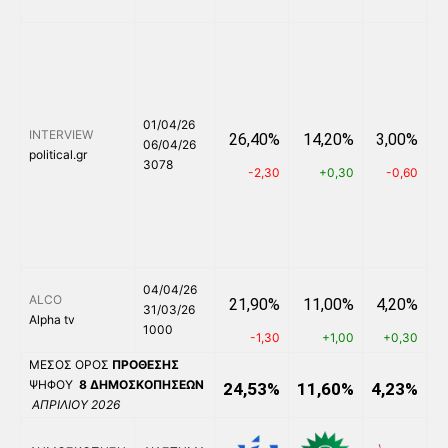
01/04/26
INTERVIEW
26,40%
14,20%
3,00%
06/04/26
political.gr
3078
-2,30
+0,30
-0,60
04/04/26
ALCO
21,90%
11,00%
4,20%
31/03/26
Alpha tv
1000
-1,30
+1,00
+0,30
ΜΕΣΟΣ ΟΡΟΣ
ΠΡΟΘΕΣΗΣ
ΨΗΦΟΥ
8
ΔΗΜΟΣΚΟΠΗΣΕΩΝ
24,53%
11,60%
4,23%
6
ΑΠΡΙΛΙΟΥ 2026