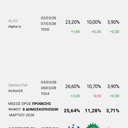
02/03/26
ALCO
23,20%
10,00%
3,90%
07/03/26
Alpha tv
1000
+1,40
+0,30
+0,50
04/03/26
Opinion Poll
26,60%
10,70%
3,90%
06/03/26
Action24
1004
+2,20
-0,10
+0,50
ΜΕΣΟΣ ΟΡΟΣ
ΠΡΟΘΕΣΗΣ
ΨΗΦΟΥ
8
ΔΗΜΟΣΚΟΠΗΣΕΩΝ
25,64%
11,28%
3,71%
6
ΜΑΡΤΙΟΥ 2026