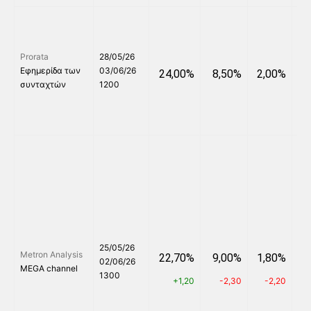
Prorata
28/05/26
Εφημερίδα των
03/06/26
24,00%
8,50%
2,00%
6
συνταχτών
1200
25/05/26
Metron Analysis
22,70%
9,00%
1,80%
4
02/06/26
MEGA channel
1300
+1,20
-2,30
-2,20