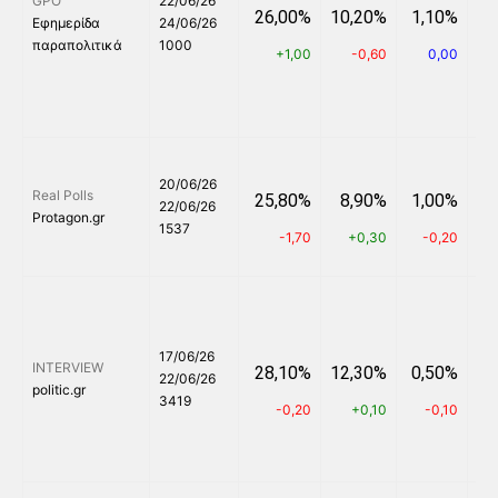
GPO
22/06/26
26,00%
10,20%
1,10%
8
Εφημερίδα
24/06/26
παραπολιτικά
1000
+1,00
-0,60
0,00
20/06/26
Real Polls
25,80%
8,90%
1,00%
5
22/06/26
Protagon.gr
1537
-1,70
+0,30
-0,20
+
17/06/26
INTERVIEW
28,10%
12,30%
0,50%
4
22/06/26
politic.gr
3419
-0,20
+0,10
-0,10
+