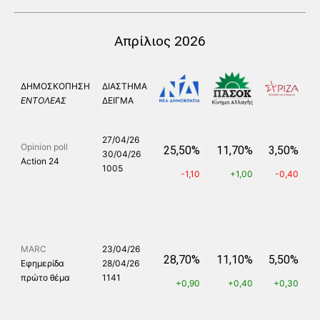
Απρίλιος 2026
ΔΗΜΟΣΚΟΠΗΣΗ
ΔΙΑΣΤΗΜΑ
ΕΝΤΟΛΕΑΣ
ΔΕΙΓΜΑ
27/04/26
Opinion poll
25,50%
11,70%
3,50%
30/04/26
Action 24
1005
-1,10
+1,00
-0,40
MARC
23/04/26
28,70%
11,10%
5,50%
Εφημερίδα
28/04/26
πρώτο θέμα
1141
+0,90
+0,40
+0,30