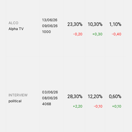
13/06/26
ALCO
23,30%
10,30%
1,10%
6
09/06/26
Alpha TV
1000
-0,20
+0,30
-0,40
03/06/26
INTERVIEW
28,30%
12,20%
0,60%
4
08/06/26
political
4068
+2,20
-0,10
+0,10