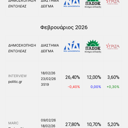
ΔΗΜΟΣΚΟΠΗΣΗ
ΔΙΑΣΤΗΜΑ
ΕΝΤΟΛΕΑΣ
ΔΕΙΓΜΑ
Φεβρουάριος 2026
ΔΗΜΟΣΚΟΠΗΣΗ
ΔΙΑΣΤΗΜΑ
ΕΝΤΟΛΕΑΣ
ΔΕΙΓΜΑ
18/02/26
INTERVIEW
26,40%
12,00%
3,60%
23/02/26
politic.gr
3519
-0,40%
0,00%
+0,30%
+
09/02/26
MARC
27,80%
10,70%
5,20%
18/02/26