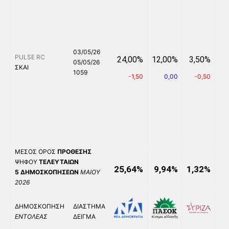
03/05/26
PULSE RC
24,00%
12,00%
3,50%
6
05/05/26
ΣΚΑΙ
1059
-1,50
0,00
-0,50
ΜΕΣΟΣ ΟΡΟΣ
ΠΡΟΘΕΣΗΣ
ΨΗΦΟΥ
ΤΕΛΕΥΤΑΙΩΝ
25,64%
9,94%
1,32%
5,
5
ΔΗΜΟΣΚΟΠΗΣΕΩΝ
ΜΑΙΟΥ
2026
ΔΗΜΟΣΚΟΠΗΣΗ
ΔΙΑΣΤΗΜΑ
ΕΝΤΟΛΕΑΣ
ΔΕΙΓΜΑ