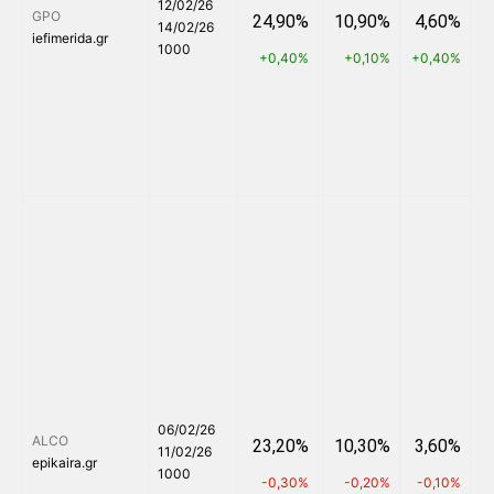
12/02/26
GPO
24,90%
10,90%
4,60%
14/02/26
iefimerida.gr
1000
+0,40%
+0,10%
+0,40%
+
06/02/26
ALCO
23,20%
10,30%
3,60%
11/02/26
epikaira.gr
1000
-0,30%
-0,20%
-0,10%
+