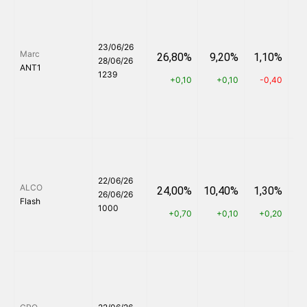
23/06/26
Marc
26,80%
9,20%
1,10%
5
28/06/26
ANT1
1239
+0,10
+0,10
-0,40
22/06/26
ALCO
24,00%
10,40%
1,30%
6
26/06/26
Flash
1000
+0,70
+0,10
+0,20