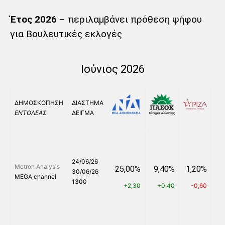
Έτος 2026
– περιλαμβάνει πρόθεση ψήφου
για Βουλευτικές εκλογές
Ιούνιος 2026
ΔΗΜΟΣΚΟΠΗΣΗ
ΔΙΑΣΤΗΜΑ
ΕΝΤΟΛΕΑΣ
ΔΕΙΓΜΑ
24/06/26
Metron Analysis
25,00%
9,40%
1,20%
5
30/06/26
MEGA channel
1300
+2,30
+0,40
-0,60
+