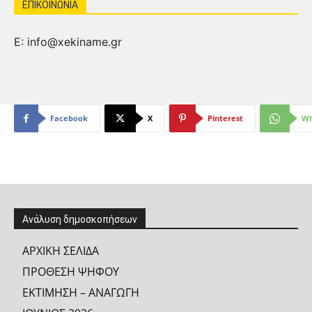
ΕΠΙΚΟΙΝΩΝΙΑ
Ε: info@xekiname.gr
Facebook
X
Pinterest
Wh
Ανάλυση δημοσκοπήσεων
ΑΡΧΙΚΗ ΣΕΛΙΔΑ
ΠΡΟΘΕΣΗ ΨΗΦΟΥ
ΕΚΤΙΜΗΣΗ – ΑΝΑΓΩΓΗ