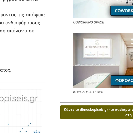
φοντας τις απόψεις
ερα ενδιαφέρουσες,
COWORKING SPACE
ση απέναντι σε
ατος.
ΦΟΡΟΛΟΓΙΚΗ ΕΔΡΑ
Κάντε το dimoskopiseis.gr -το ανεξάρτ
στη 