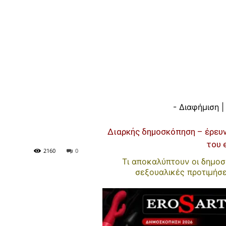
- Διαφήμιση |
Διαρκής δημοσκόπηση – έρευ
του 
2160
0
Τι αποκαλύπτουν οι δημοσκ
σεξουαλικές προτιμήσ