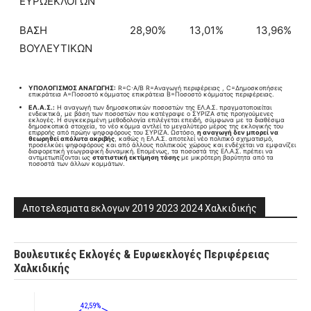
ΕΥΡΩΕΚΛΟΓΩΝ
ΒΑΣΗ
28,90%
13,01%
13,96%
ΒΟΥΛΕΥΤΙΚΩΝ
ΥΠΟΛΟΓΙΣΜΟΣ ΑΝΑΓΩΓΗΣ:
R=C⋅A/B​ R=Aναγωγή περιφέρειας , C=Δημοσκοπήσεις
επικράτεια A=Ποσοστό κόμματος επικράτεια B=Ποσοστό κόμματος περιφέρειας.
ΕΛ.Α.Σ.:
Η αναγωγή των δημοσκοπικών ποσοστών της ΕΛ.Α.Σ. πραγματοποιείται
ενδεικτικά, με βάση των ποσοστών που κατέγραψε ο ΣΥΡΙΖΑ στις προηγούμενες
εκλογές. Η συγκεκριμένη μεθοδολογία επιλέγεται επειδή, σύμφωνα με τα διαθέσιμα
δημοσκοπικά στοιχεία, το νέο κόμμα αντλεί το μεγαλύτερο μέρος της εκλογικής του
επιρροής από πρώην ψηφοφόρους του ΣΥΡΙΖΑ. Ωστόσο,
η αναγωγή δεν μπορεί να
θεωρηθεί απόλυτα ακριβής
, καθώς η ΕΛ.Α.Σ. αποτελεί νέο πολιτικό σχηματισμό,
προσελκύει ψηφοφόρους και από άλλους πολιτικούς χώρους και ενδέχεται να εμφανίζει
διαφορετική γεωγραφική δυναμική. Επομένως, τα ποσοστά της ΕΛ.Α.Σ. πρέπει να
αντιμετωπίζονται ως
στατιστική εκτίμηση τάσης
με μικρότερη βαρύτητα από τα
ποσοστά των άλλων κομμάτων.
Αποτελεσματα εκλογων 2019 2023 2024 Χαλκιδικής