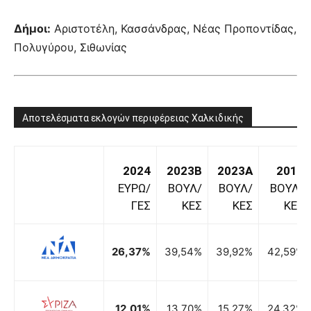
Δήμοι:
Αριστοτέλη, Κασσάνδρας, Νέας Προποντίδας,
Πολυγύρου, Σιθωνίας
Αποτελέσματα εκλογών περιφέρειας Χαλκιδικής
2024
2023B
2023A
2019
ΕΥΡΩ/
ΒΟΥΛ/
ΒΟΥΛ/
ΒΟΥΛ/
ΓΕΣ
ΚΕΣ
ΚΕΣ
ΚΕΣ
26,37%
39,54%
39,92%
42,59%
12,01%
13,70%
15,27%
24,32%