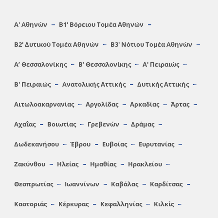
Α′ Αθηνών
Β1′ Βόρειου Τομέα Αθηνών
Β2′ Δυτικού Τομέα Αθηνών
Β3′ Νότιου Τομέα Αθηνών
A’ Θεσσαλονίκης
Β’ Θεσσαλονίκης
Α′ Πειραιώς
Β′ Πειραιώς
Ανατολικής Αττικής
Δυτικής Αττικής
Αιτωλοακαρνανίας
Αργολίδας
Αρκαδίας
Άρτας
Αχαΐας
Βοιωτίας
Γρεβενών
Δράμας
Δωδεκανήσου
Έβρου
Ευβοίας
Ευρυτανίας
Ζακύνθου
Ηλείας
Hμαθίας
Ηρακλείου
Θεσπρωτίας
Ιωαννίνων
Καβάλας
Καρδίτσας
Καστοριάς
Κέρκυρας
Κεφαλληνίας
Κιλκίς