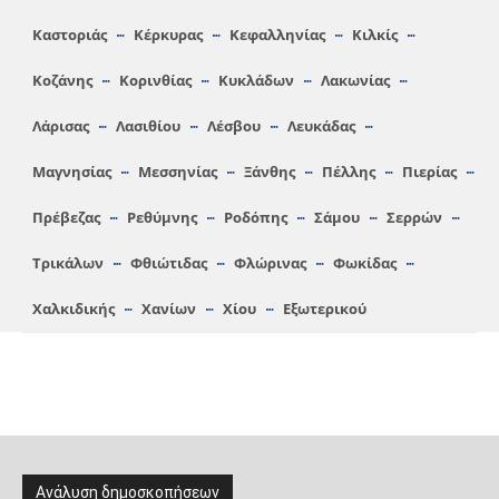
Καστοριάς
Κέρκυρας
Κεφαλληνίας
Κιλκίς
Κοζάνης
Κορινθίας
Κυκλάδων
Λακωνίας
Λάρισας
Λασιθίου
Λέσβου
Λευκάδας
Μαγνησίας
Μεσσηνίας
Ξάνθης
Πέλλης
Πιερίας
Πρέβεζας
Ρεθύμνης
Ροδόπης
Σάμου
Σερρών
Τρικάλων
Φθιώτιδας
Φλώρινας
Φωκίδας
Χαλκιδικής
Χανίων
Χίου
Εξωτερικού
Ανάλυση δημοσκοπήσεων