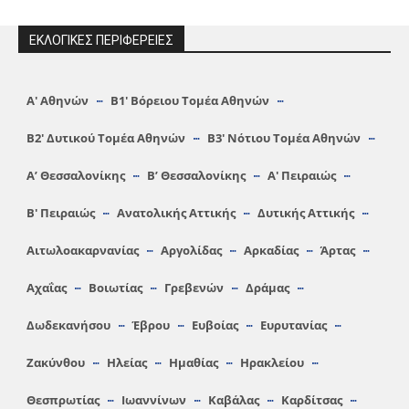
ΕΚΛΟΓΙΚΕΣ ΠΕΡΙΦΕΡΕΙΕΣ
Α′ Αθηνών
Β1′ Βόρειου Τομέα Αθηνών
Β2′ Δυτικού Τομέα Αθηνών
Β3′ Νότιου Τομέα Αθηνών
A’ Θεσσαλονίκης
Β’ Θεσσαλονίκης
Α′ Πειραιώς
Β′ Πειραιώς
Ανατολικής Αττικής
Δυτικής Αττικής
Αιτωλοακαρνανίας
Αργολίδας
Αρκαδίας
Άρτας
Αχαΐας
Βοιωτίας
Γρεβενών
Δράμας
Δωδεκανήσου
Έβρου
Ευβοίας
Ευρυτανίας
Ζακύνθου
Ηλείας
Hμαθίας
Ηρακλείου
Θεσπρωτίας
Ιωαννίνων
Καβάλας
Καρδίτσας