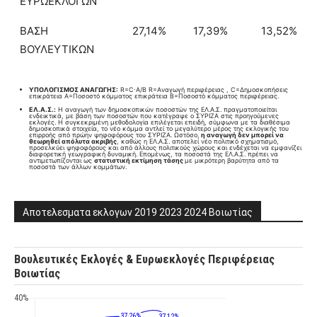
ΕΥΡΩΕΚΛΟΓΩΝ
ΒΑΣΗ
27,14%
17,39%
13,52%
ΒΟΥΛΕΥΤΙΚΩΝ
ΥΠΟΛΟΓΙΣΜΟΣ ΑΝΑΓΩΓΗΣ:
R=C⋅A/B​ R=Aναγωγή περιφέρειας , C=Δημοσκοπήσεις
επικράτεια A=Ποσοστό κόμματος επικράτεια B=Ποσοστό κόμματος περιφέρειας.
ΕΛ.Α.Σ.:
Η αναγωγή των δημοσκοπικών ποσοστών της ΕΛ.Α.Σ. πραγματοποιείται
ενδεικτικά, με βάση των ποσοστών που κατέγραψε ο ΣΥΡΙΖΑ στις προηγούμενες
εκλογές. Η συγκεκριμένη μεθοδολογία επιλέγεται επειδή, σύμφωνα με τα διαθέσιμα
δημοσκοπικά στοιχεία, το νέο κόμμα αντλεί το μεγαλύτερο μέρος της εκλογικής του
επιρροής από πρώην ψηφοφόρους του ΣΥΡΙΖΑ. Ωστόσο,
η αναγωγή δεν μπορεί να
θεωρηθεί απόλυτα ακριβής
, καθώς η ΕΛ.Α.Σ. αποτελεί νέο πολιτικό σχηματισμό,
προσελκύει ψηφοφόρους και από άλλους πολιτικούς χώρους και ενδέχεται να εμφανίζει
διαφορετική γεωγραφική δυναμική. Επομένως, τα ποσοστά της ΕΛ.Α.Σ. πρέπει να
αντιμετωπίζονται ως
στατιστική εκτίμηση τάσης
με μικρότερη βαρύτητα από τα
ποσοστά των άλλων κομμάτων.
Αποτελεσματα εκλογων 2019 2023 2024 Βοιωτίας