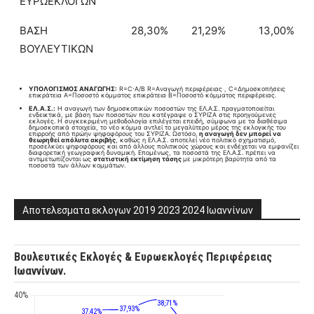
ΕΥΡΩΕΚΛΟΓΩΝ
ΒΑΣΗ
28,30%
21,29%
13,00%
ΒΟΥΛΕΥΤΙΚΩΝ
ΥΠΟΛΟΓΙΣΜΟΣ ΑΝΑΓΩΓΗΣ:
R=C⋅A/B​ R=Aναγωγή περιφέρειας , C=Δημοσκοπήσεις
επικράτεια A=Ποσοστό κόμματος επικράτεια B=Ποσοστό κόμματος περιφέρειας.
ΕΛ.Α.Σ.:
Η αναγωγή των δημοσκοπικών ποσοστών της ΕΛ.Α.Σ. πραγματοποιείται
ενδεικτικά, με βάση των ποσοστών που κατέγραψε ο ΣΥΡΙΖΑ στις προηγούμενες
εκλογές. Η συγκεκριμένη μεθοδολογία επιλέγεται επειδή, σύμφωνα με τα διαθέσιμα
δημοσκοπικά στοιχεία, το νέο κόμμα αντλεί το μεγαλύτερο μέρος της εκλογικής του
επιρροής από πρώην ψηφοφόρους του ΣΥΡΙΖΑ. Ωστόσο,
η αναγωγή δεν μπορεί να
θεωρηθεί απόλυτα ακριβής
, καθώς η ΕΛ.Α.Σ. αποτελεί νέο πολιτικό σχηματισμό,
προσελκύει ψηφοφόρους και από άλλους πολιτικούς χώρους και ενδέχεται να εμφανίζει
διαφορετική γεωγραφική δυναμική. Επομένως, τα ποσοστά της ΕΛ.Α.Σ. πρέπει να
αντιμετωπίζονται ως
στατιστική εκτίμηση τάσης
με μικρότερη βαρύτητα από τα
ποσοστά των άλλων κομμάτων.
Αποτελεσματα εκλογων 2019 2023 2024 Ιωαννίνων