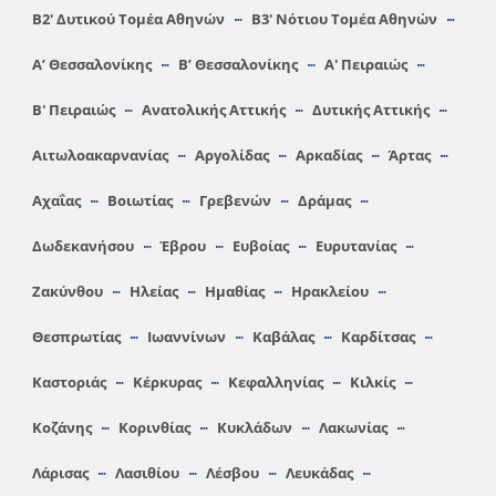
Β2′ Δυτικού Τομέα Αθηνών
Β3′ Νότιου Τομέα Αθηνών
A’ Θεσσαλονίκης
Β’ Θεσσαλονίκης
Α′ Πειραιώς
Β′ Πειραιώς
Ανατολικής Αττικής
Δυτικής Αττικής
Αιτωλοακαρνανίας
Αργολίδας
Αρκαδίας
Άρτας
Αχαΐας
Βοιωτίας
Γρεβενών
Δράμας
Δωδεκανήσου
Έβρου
Ευβοίας
Ευρυτανίας
Ζακύνθου
Ηλείας
Hμαθίας
Ηρακλείου
Θεσπρωτίας
Ιωαννίνων
Καβάλας
Καρδίτσας
Καστοριάς
Κέρκυρας
Κεφαλληνίας
Κιλκίς
Κοζάνης
Κορινθίας
Κυκλάδων
Λακωνίας
Λάρισας
Λασιθίου
Λέσβου
Λευκάδας