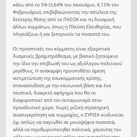
κάτω από το 5% (3,64% τον Ιανουάριο, 4,15% τον
Φεβρουάριο), επιβεβαιώνοντας την απώλεια της
δεύτερης θέσης από το ΠΑΣΟΚ και τη δυναμική
άλλων κομμάτων, όπως η Πλεύση Ελευθερίας, που
πλησιάζουν ή και ξεπερνούν τα ποσοστά του.
Οι προοπτικές του κόμματος είναι εξαιρετικά
δυσμενείς βραχυπρόθεσμα, με βασικό ζητούμενο
την ίδια την επιβίωσή του ως αξιόλογου πολιτικού
μεγέθους. Η ανάκαμψη προϋποθέτει άμεση
αντιμετώπιση της εσωκομματικής κρίσης,
επανασύνδεση με την κοινωνική βάση και ένα
πειστικό, διακριτό αφήγημα που θα το
διαφοροποιεί από τον ανταγωνισμό στον
προοδευτικό χώρο. Χωρίς ριζική στρατηγική
ανασυγκρότηση και συμμαχίες, ο ΣΥΡΙΖΑ κινδυνεύει
όχι απλώς να παγιωθεί σε μονοψήφια ποσοστά,
αλλά να περιθωριοποιηθεί πολιτικά, χάνοντας τον
ρόλο του ως κεντρικού πόλου της αντιπολίτευσης.