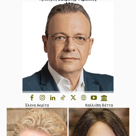
Έλενα Ακρίτα
Καλλιόπη Βέττα