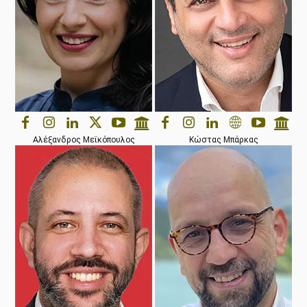
Αλέξανδρος Μεϊκόπουλος
Κώστας Μπάρκας