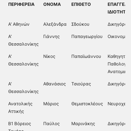
ΠΕΡΙΦΕΡΕΙΑ
ΟΝΟΜΑ
ΕΠΙΘΕΤΟ
ΕΠΑΓΓΕΛΜ
ΙΔΙΟΤΗΤΑ
Α' Αθηνών
Αλεξάνδρα
Σδούκου
Δικηγόρος
Α'
Γιάννης
Παπαγεωργίου
Οικονομολ
Θεσσαλονίκης
Α'
Νίκος
Παπαϊωάννου
Καθηγητής
Θεσσαλονίκης
Παθολογικ
Ανατομική
Α'
Αθανάσιος
Τσιούρας
Δικηγόρος
Θεσσαλονίκης
Ανατολικής
Μάριος
Θεμιστοκλέους
Νευροχειρ
Αττικής
Β1 Βόρειος
Παύλος
Μαρινάκης
Δικηγόρος