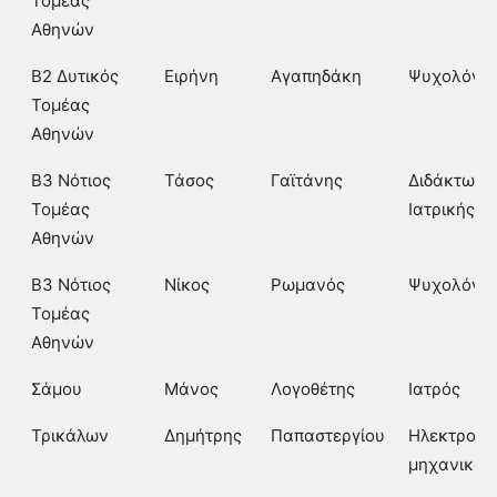
Τομέας
Αθηνών
Β2 Δυτικός
Ειρήνη
Αγαπηδάκη
Ψυχολόγο
Τομέας
Αθηνών
Β3 Νότιος
Τάσος
Γαϊτάνης
Διδάκτωρ
Τομέας
Ιατρικής Φ
Αθηνών
Β3 Νότιος
Νίκος
Ρωμανός
Ψυχολόγο
Τομέας
Αθηνών
Σάμου
Μάνος
Λογοθέτης
Ιατρός
Τρικάλων
Δημήτρης
Παπαστεργίου
Ηλεκτρολό
μηχανικός