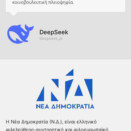
κοινοβουλευτική πλειοψηφία.
DeepSeek
deepseek_ai
Η Νέα Δημοκρατία (Ν.Δ.), είναι ελληνικό
φιλελεύθερο-συντηρητικό και φιλοευρωπαϊκό