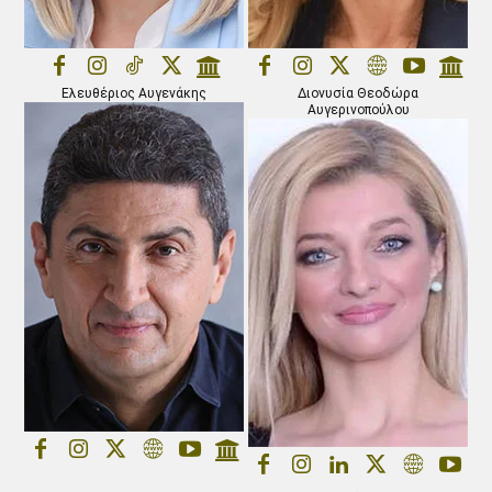
Ελευθέριος Αυγενάκης
Διονυσία Θεοδώρα
Αυγερινοπούλου