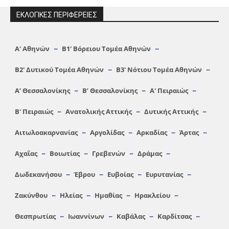
ΕΚΛΟΓΙΚΕΣ ΠΕΡΙΦΕΡΕΙΕΣ
Α′ Αθηνών
Β1′ Βόρειου Τομέα Αθηνών
Β2′ Δυτικού Τομέα Αθηνών
Β3′ Νότιου Τομέα Αθηνών
A’ Θεσσαλονίκης
Β’ Θεσσαλονίκης
Α′ Πειραιώς
Β′ Πειραιώς
Ανατολικής Αττικής
Δυτικής Αττικής
Αιτωλοακαρνανίας
Αργολίδας
Αρκαδίας
Άρτας
Αχαΐας
Βοιωτίας
Γρεβενών
Δράμας
Δωδεκανήσου
Έβρου
Ευβοίας
Ευρυτανίας
Ζακύνθου
Ηλείας
Hμαθίας
Ηρακλείου
Θεσπρωτίας
Ιωαννίνων
Καβάλας
Καρδίτσας