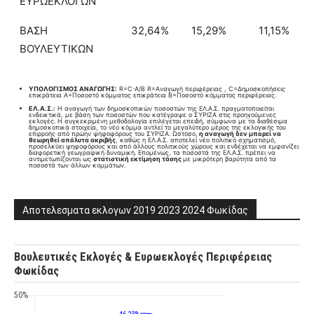
ΕΥΡΩΕΚΛΟΓΩΝ
ΒΑΣΗ
32,64%
15,29%
11,15%
ΒΟΥΛΕΥΤΙΚΩΝ
ΥΠΟΛΟΓΙΣΜΟΣ ΑΝΑΓΩΓΗΣ:
R=C⋅A/B​ R=Aναγωγή περιφέρειας , C=Δημοσκοπήσεις
επικράτεια A=Ποσοστό κόμματος επικράτεια B=Ποσοστό κόμματος περιφέρειας.
ΕΛ.Α.Σ.:
Η αναγωγή των δημοσκοπικών ποσοστών της ΕΛ.Α.Σ. πραγματοποιείται
ενδεικτικά, με βάση των ποσοστών που κατέγραψε ο ΣΥΡΙΖΑ στις προηγούμενες
εκλογές. Η συγκεκριμένη μεθοδολογία επιλέγεται επειδή, σύμφωνα με τα διαθέσιμα
δημοσκοπικά στοιχεία, το νέο κόμμα αντλεί το μεγαλύτερο μέρος της εκλογικής του
επιρροής από πρώην ψηφοφόρους του ΣΥΡΙΖΑ. Ωστόσο,
η αναγωγή δεν μπορεί να
θεωρηθεί απόλυτα ακριβής
, καθώς η ΕΛ.Α.Σ. αποτελεί νέο πολιτικό σχηματισμό,
προσελκύει ψηφοφόρους και από άλλους πολιτικούς χώρους και ενδέχεται να εμφανίζει
διαφορετική γεωγραφική δυναμική. Επομένως, τα ποσοστά της ΕΛ.Α.Σ. πρέπει να
αντιμετωπίζονται ως
στατιστική εκτίμηση τάσης
με μικρότερη βαρύτητα από τα
ποσοστά των άλλων κομμάτων.
Αποτελεσματα εκλογων 2019 2023 2024 Φωκίδας