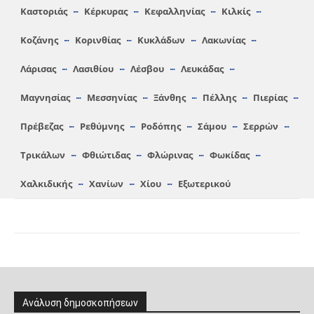
Καστοριάς
Κέρκυρας
Κεφαλληνίας
Κιλκίς
Κοζάνης
Κορινθίας
Κυκλάδων
Λακωνίας
Λάρισας
Λασιθίου
Λέσβου
Λευκάδας
Μαγνησίας
Μεσσηνίας
Ξάνθης
Πέλλης
Πιερίας
Πρέβεζας
Ρεθύμνης
Ροδόπης
Σάμου
Σερρών
Τρικάλων
Φθιώτιδας
Φλώρινας
Φωκίδας
Χαλκιδικής
Χανίων
Χίου
Εξωτερικού
Ανάλυση δημοσκοπήσεων