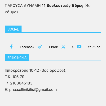
ΠΑΡΟΥΣΑ ΔΥΝΑΜΗ
11 Βουλευτικές Έδρες
(4ο
κόμμα)
SOCIAL
Facebook
TikTok
X
Youtube
ΕΠΙΚΟΙΝΩΝΙΑ
Ιπποκράτους 10-12 (3ος όροφος),
Τ.Κ. 106 79
Τ:
2103645183
Ε: pressellinikilisi@gmail.com