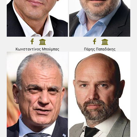
Κωνσταντίνος Μπούμπας
Πάρης Παπαδάκης