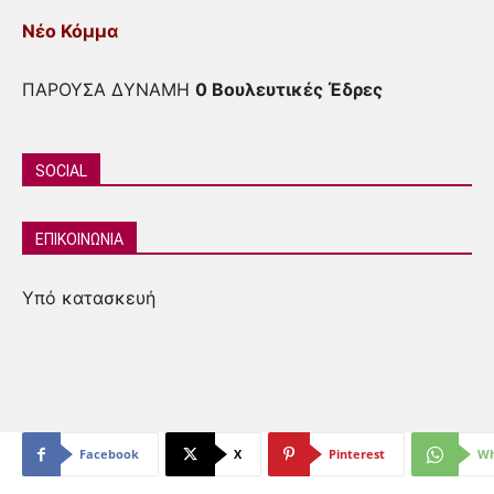
Νέο Κόμμα
ΠΑΡΟΥΣΑ ΔΥΝΑΜΗ
0 Βουλευτικές Έδρες
SOCIAL
ΕΠΙΚΟΙΝΩΝΙΑ
Υπό κατασκευή
Facebook
X
Pinterest
Wh