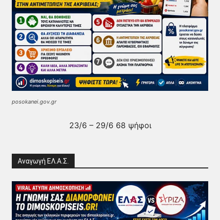
posokanei.gov.gr
23/6 – 29/6 68 ψήφοι
Αναγωγή ΕΛ.Α.Σ.