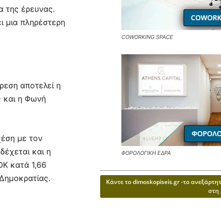
α της έρευνας.
ι μια πληρέστερη
COWORKING SPACE
ρεση αποτελεί η
ς και η Φωνή
χέση με τον
δέχεται και η
ΦΟΡΟΛΟΓΙΚΗ ΕΔΡΑ
ΟΚ κατά 1,66
Δημοκρατίας.
Κάντε το dimoskopiseis.gr -το ανεξάρτ
στη 