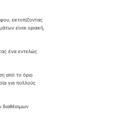
ήφου, εκτοπίζοντας
άτων είναι οριακή,
ντας ένα εντελώς
ση από το όριο
οία για πολλούς
ν διαθέσιμων