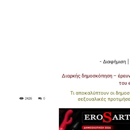
- Διαφήμιση |
Διαρκής δημοσκόπηση – έρευ
του 
Τι αποκαλύπτουν οι δημοσκ
2426
0
σεξουαλικές προτιμήσ