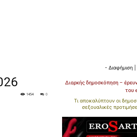
- Διαφήμιση |
026
Διαρκής δημοσκόπηση – έρευ
του 
1454
0
Τι αποκαλύπτουν οι δημοσκ
σεξουαλικές προτιμήσ