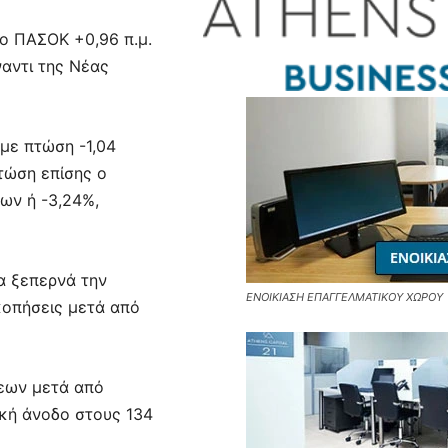
το ΠΑΣΟΚ +0,96 π.μ.
αντι της Νέας
με πτώση -1,04
τώση επίσης ο
δων ή -3,24%,
α ξεπερνά την
ΕΝΟΙΚΙΑΣΗ ΕΠΑΓΓΕΛΜΑΤΙΚΟΥ ΧΩΡΟΥ
κοπήσεις μετά από
εων μετά από
ακή άνοδο στους 134