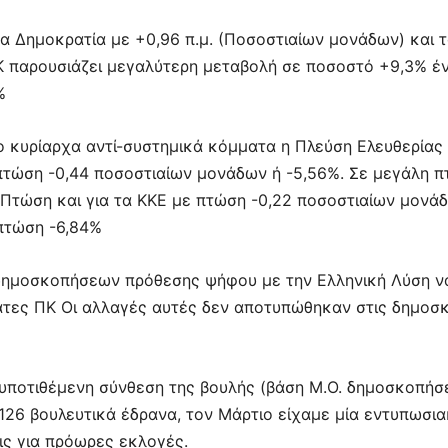
α Δημοκρατία με +0,96 π.μ. (Ποσοστιαίων μονάδων) και 
 παρουσιάζει μεγαλύτερη μεταβολή σε ποσοστό +9,3% έν
%
 κυρίαρχα αντί-συστημικά κόμματα η Πλεύση Ελευθερίας 
πτώση -0,44 ποσοστιαίων μονάδων ή -5,56%. Σε μεγάλη π
 Πτώση και για τα ΚΚΕ με πτώση -0,22 ποσοστιαίων μονά
πτώση -6,84%
δημοσκοπήσεων πρόθεσης ψήφου με την Ελληνική Λύση ν
άτες ΠΚ Οι αλλαγές αυτές δεν αποτυπώθηκαν στις δημοσ
υποτιθέμενη σύνθεση της βουλής (βάση Μ.Ο. δημοσκοπήσ
126 βουλευτικά έδρανα, τον Μάρτιο είχαμε μία εντυπωσι
ις για πρόωρες εκλογές.