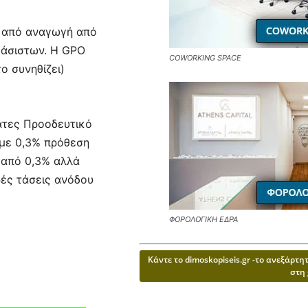
ά από αναγωγή από
φάσιστων. Η GPO
COWORKING SPACE
ο συνηθίζει)
άτες Προοδευτικό
 με 0,3% πρόθεση
 από 0,3% αλλά
ρές τάσεις ανόδου
ΦΟΡΟΛΟΓΙΚΗ ΕΔΡΑ
Κάντε το dimoskopiseis.gr -το ανεξάρτ
στη 