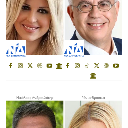
Νικόλαος Ανδρουλάκης
Ράνια Θρασκιά