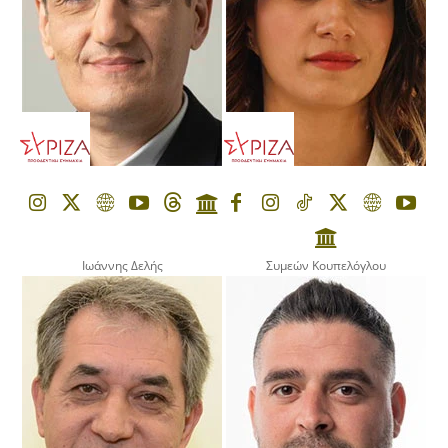
Ιωάννης Δελής
Συμεών Κουπελόγλου