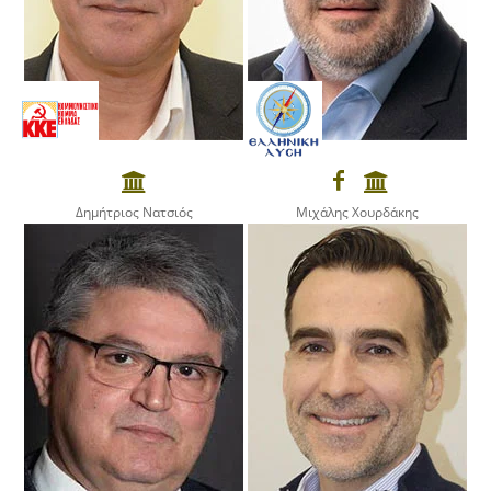
Δημήτριος Νατσιός
Μιχάλης Χουρδάκης