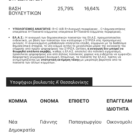
ΒΑΣΗ
25,79%
16,64%
7,82%
ΒΟΥΛΕΥΤΙΚΩΝ
ΥΠΟΛΟΓΙΣΜΟΣ ΑΝΑΓΩΓΗΣ:
R=C⋅A/B​ R=Aναγωγή περιφέρειας , C=Δημοσκοπήσεις
επικράτεια A=Ποσοστό κόμματος επικράτεια B=Ποσοστό κόμματος περιφέρειας.
ΕΛ.Α.Σ.:
Η αναγωγή των δημοσκοπικών ποσοστών της ΕΛ.Α.Σ. πραγματοποιείται
ενδεικτικά, με βάση των ποσοστών που κατέγραψε ο ΣΥΡΙΖΑ στις προηγούμενες
εκλογές. Η συγκεκριμένη μεθοδολογία επιλέγεται επειδή, σύμφωνα με τα διαθέσιμα
δημοσκοπικά στοιχεία, το νέο κόμμα αντλεί το μεγαλύτερο μέρος της εκλογικής του
επιρροής από πρώην ψηφοφόρους του ΣΥΡΙΖΑ. Ωστόσο,
η αναγωγή δεν μπορεί να
θεωρηθεί απόλυτα ακριβής
, καθώς η ΕΛ.Α.Σ. αποτελεί νέο πολιτικό σχηματισμό,
προσελκύει ψηφοφόρους και από άλλους πολιτικούς χώρους και ενδέχεται να εμφανίζει
διαφορετική γεωγραφική δυναμική. Επομένως, τα ποσοστά της ΕΛ.Α.Σ. πρέπει να
αντιμετωπίζονται ως
στατιστική εκτίμηση τάσης
με μικρότερη βαρύτητα από τα
ποσοστά των άλλων κομμάτων.
Υποψήφιοι βουλευτές Α' Θεσσαλονίκης
ΚΟΜΜΑ
ΟΝΟΜΑ
ΕΠΙΘΕΤΟ
ΕΠΑΓΓΕΛΜΑ 
ΙΔΙΟΤΗΤΑ
Νέα
Γιάννης
Παπαγεωργίου
Οικονομολόγ
Δημοκρατία