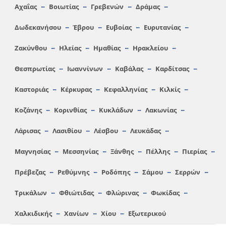
Αχαΐας
Βοιωτίας
Γρεβενών
Δράμας
Δωδεκανήσου
Έβρου
Ευβοίας
Ευρυτανίας
Ζακύνθου
Ηλείας
Hμαθίας
Ηρακλείου
Θεσπρωτίας
Ιωαννίνων
Καβάλας
Καρδίτσας
Καστοριάς
Κέρκυρας
Κεφαλληνίας
Κιλκίς
Κοζάνης
Κορινθίας
Κυκλάδων
Λακωνίας
Λάρισας
Λασιθίου
Λέσβου
Λευκάδας
Μαγνησίας
Μεσσηνίας
Ξάνθης
Πέλλης
Πιερίας
Πρέβεζας
Ρεθύμνης
Ροδόπης
Σάμου
Σερρών
Τρικάλων
Φθιώτιδας
Φλώρινας
Φωκίδας
Χαλκιδικής
Χανίων
Χίου
Εξωτερικού