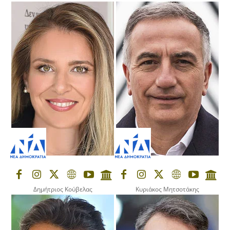
Δημήτριος Κούβελας
Κυριάκος Μητσοτάκης