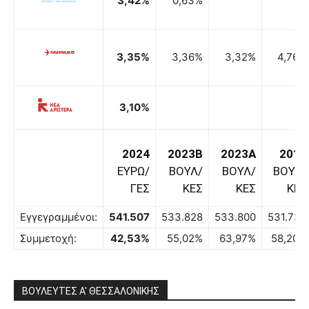
3,42%
0,63%
3,35%
3,36%
3,32%
4,76%
3,10%
2024
2023B
2023A
2019
ΕΥΡΩ/
ΒΟΥΛ/
ΒΟΥΛ/
ΒΟΥΛ/
ΓΕΣ
ΚΕΣ
ΚΕΣ
ΚΕΣ
Εγγεγραμμένοι:
541.507
533.828
533.800
531.732
Συμμετοχή:
42,53%
55,02%
63,97%
58,20%
ΒΟΥΛΕΥΤΕΣ Α' ΘΕΣΣΑΛΟΝΙΚΗΣ