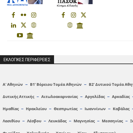
ΕΚΛΟΓΙΚΕΣ ΠΕΡΙΦΕΡΕΙΕΣ
Α′ Αθηνών
Β1′ Βόρειου Τομέα Αθηνών
Β2′ Δυτικού Τομέα Αθ
Δυτικής Αττικής
Αιτωλοακαρνανίας
Αργολίδας
Αρκαδίας
Hμαθίας
Ηρακλείου
Θεσπρωτίας
Ιωαννίνων
Καβάλας
Λασιθίου
Λέσβου
Λευκάδας
Μαγνησίας
Μεσσηνίας
Ξ