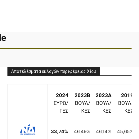
le
Αποτελέσματα εκλογών περιφέρειας Χίου
2024
2023B
2023A
2019
ΕΥΡΩ/
ΒΟΥΛ/
ΒΟΥΛ/
ΒΟΥΛ/
ΓΕΣ
ΚΕΣ
ΚΕΣ
ΚΕΣ
2,07%
0,99%
33,74%
46,49%
46,14%
45,65%