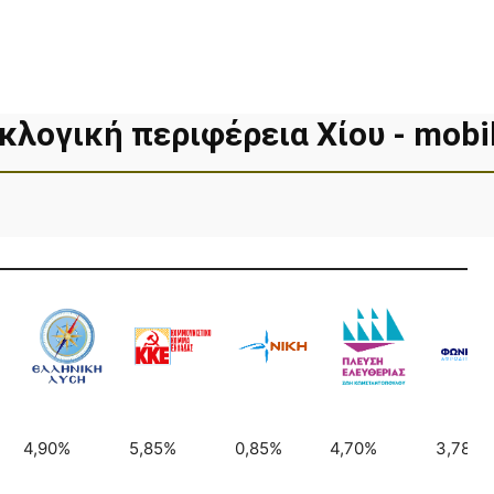
κλογική περιφέρεια Χίου - mobi
4,90%
5,85%
0,85%
4,70%
3,78%