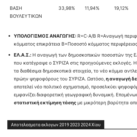
ΒΑΣΗ
33,98%
11,94%
19,12%
ΒΟΥΛΕΥΤΙΚΩΝ
ΥΠΟΛΟΓΙΣΜΟΣ ΑΝΑΓΩΓΗΣ:
R=C⋅A/B​ R=Aναγωγή περιφ
κόμματος επικράτεια B=Ποσοστό κόμματος περιφέρειας
ΕΛ.Α.Σ.:
Η αναγωγή των δημοσκοπικών ποσοστών της ΕΛ.
που κατέγραψε ο ΣΥΡΙΖΑ στις προηγούμενες εκλογές. Η
τα διαθέσιμα δημοσκοπικά στοιχεία, το νέο κόμμα αντλ
πρώην ψηφοφόρους του ΣΥΡΙΖΑ. Ωστόσο,
η αναγωγή δε
αποτελεί νέο πολιτικό σχηματισμό, προσελκύει ψηφοφό
εμφανίζει διαφορετική γεωγραφική δυναμική. Επομένως,
στατιστική εκτίμηση τάσης
με μικρότερη βαρύτητα απ
Αποτελεσματα εκλογων 2019 2023 2024 Χίου