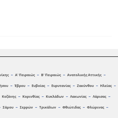
νίκης
Α′ Πειραιώς
Β′ Πειραιώς
Ανατολικής Αττικής
ήσου
Έβρου
Ευβοίας
Ευρυτανίας
Ζακύνθου
Ηλείας
Κοζάνης
Κορινθίας
Κυκλάδων
Λακωνίας
Λάρισας
Σάμου
Σερρών
Τρικάλων
Φθιώτιδας
Φλώρινας