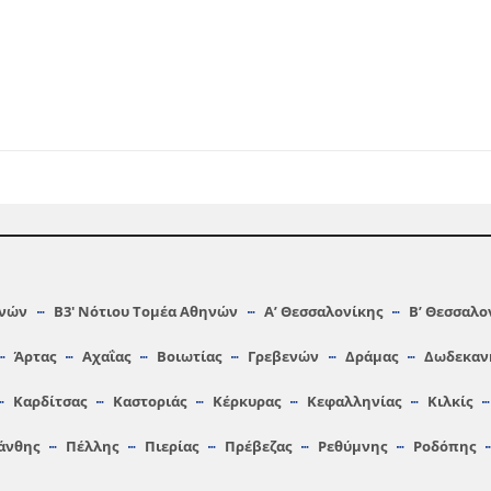
ηνών
Β3′ Νότιου Τομέα Αθηνών
A’ Θεσσαλονίκης
Β’ Θεσσαλο
Άρτας
Αχαΐας
Βοιωτίας
Γρεβενών
Δράμας
Δωδεκαν
Καρδίτσας
Καστοριάς
Κέρκυρας
Κεφαλληνίας
Κιλκίς
άνθης
Πέλλης
Πιερίας
Πρέβεζας
Ρεθύμνης
Ροδόπης