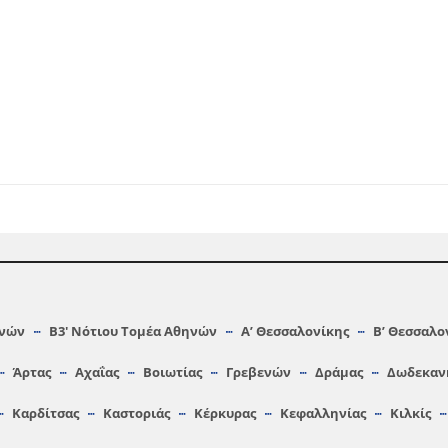
ηνών
Β3′ Νότιου Τομέα Αθηνών
A’ Θεσσαλονίκης
Β’ Θεσσαλο
Άρτας
Αχαΐας
Βοιωτίας
Γρεβενών
Δράμας
Δωδεκαν
Καρδίτσας
Καστοριάς
Κέρκυρας
Κεφαλληνίας
Κιλκίς