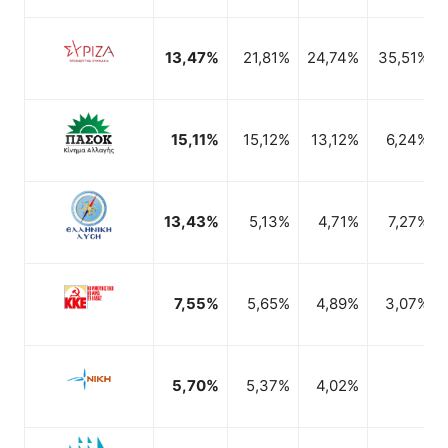
2,08%
1,55%
13,47%
21,81%
24,74%
35,51%
15,11%
15,12%
13,12%
6,24%
13,43%
5,13%
4,71%
7,27%
7,55%
5,65%
4,89%
3,07%
5,70%
5,37%
4,02%