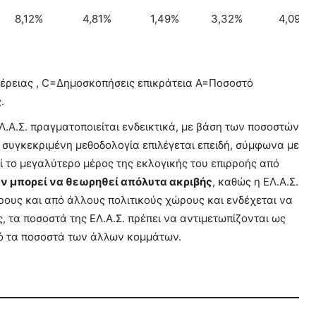
8,12%
4,81%
1,49%
3,32%
4,09%
έρειας , C=Δημοσκοπήσεις επικράτεια A=Ποσοστό
.
Α.Σ. πραγματοποιείται ενδεικτικά, με βάση των ποσοστών
 συγκεκριμένη μεθοδολογία επιλέγεται επειδή, σύμφωνα με
εί το μεγαλύτερο μέρος της εκλογικής του επιρροής από
ν μπορεί να θεωρηθεί απόλυτα ακριβής
, καθώς η ΕΛ.Α.Σ.
ρους και από άλλους πολιτικούς χώρους και ενδέχεται να
 τα ποσοστά της ΕΛ.Α.Σ. πρέπει να αντιμετωπίζονται ως
ό τα ποσοστά των άλλων κομμάτων.