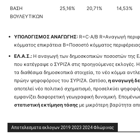
ΒΑΣΗ
25,16%
20,71%
14,53%
ΒΟΥΛΕΥΤΙΚΩΝ
ΥΠΟΛΟΓΙΣΜΟΣ ΑΝΑΓΩΓΗΣ:
R=C⋅A/B​ R=Aναγωγή περιφ
κόμματος επικράτεια B=Ποσοστό κόμματος περιφέρειας
ΕΛ.Α.Σ.:
Η αναγωγή των δημοσκοπικών ποσοστών της ΕΛ.
που κατέγραψε ο ΣΥΡΙΖΑ στις προηγούμενες εκλογές. Η
τα διαθέσιμα δημοσκοπικά στοιχεία, το νέο κόμμα αντλ
πρώην ψηφοφόρους του ΣΥΡΙΖΑ. Ωστόσο,
η αναγωγή δε
αποτελεί νέο πολιτικό σχηματισμό, προσελκύει ψηφοφό
εμφανίζει διαφορετική γεωγραφική δυναμική. Επομένως,
στατιστική εκτίμηση τάσης
με μικρότερη βαρύτητα απ
Αποτελεσματα εκλογων 2019 2023 2024 Φλώρινας