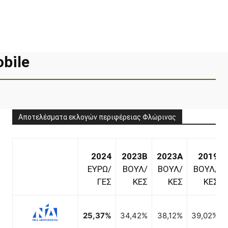
bile
Αποτελέσματα εκλογών περιφέρειας Φλώρινας
2024
2023B
2023A
2019
ΕΥΡΩ/
ΒΟΥΛ/
ΒΟΥΛ/
ΒΟΥΛ/
ΓΕΣ
ΚΕΣ
ΚΕΣ
ΚΕΣ
2,09%
1,15%
25,37%
34,42%
38,12%
39,02%