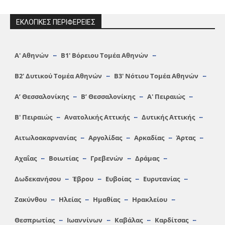
ΕΚΛΟΓΙΚΕΣ ΠΕΡΙΦΕΡΕΙΕΣ
Α′ Αθηνών
Β1′ Βόρειου Τομέα Αθηνών
Β2′ Δυτικού Τομέα Αθηνών
Β3′ Νότιου Τομέα Αθηνών
A’ Θεσσαλονίκης
Β’ Θεσσαλονίκης
Α′ Πειραιώς
Β′ Πειραιώς
Ανατολικής Αττικής
Δυτικής Αττικής
Αιτωλοακαρνανίας
Αργολίδας
Αρκαδίας
Άρτας
Αχαΐας
Βοιωτίας
Γρεβενών
Δράμας
Δωδεκανήσου
Έβρου
Ευβοίας
Ευρυτανίας
Ζακύνθου
Ηλείας
Hμαθίας
Ηρακλείου
Θεσπρωτίας
Ιωαννίνων
Καβάλας
Καρδίτσας