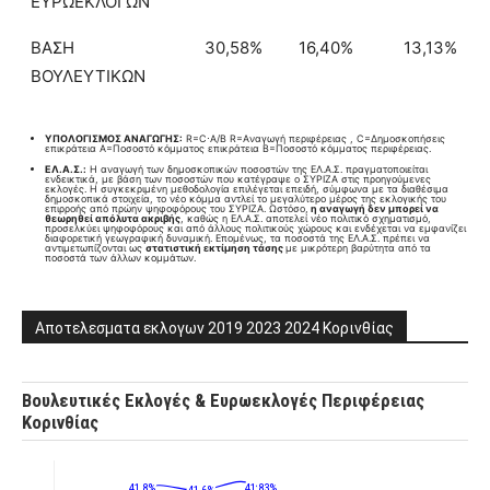
ΕΥΡΩΕΚΛΟΓΩΝ
ΒΑΣΗ
30,58%
16,40%
13,13%
ΒΟΥΛΕΥΤΙΚΩΝ
ΥΠΟΛΟΓΙΣΜΟΣ ΑΝΑΓΩΓΗΣ:
R=C⋅A/B​ R=Aναγωγή περιφέρειας , C=Δημοσκοπήσεις
επικράτεια A=Ποσοστό κόμματος επικράτεια B=Ποσοστό κόμματος περιφέρειας.
ΕΛ.Α.Σ.:
Η αναγωγή των δημοσκοπικών ποσοστών της ΕΛ.Α.Σ. πραγματοποιείται
ενδεικτικά, με βάση των ποσοστών που κατέγραψε ο ΣΥΡΙΖΑ στις προηγούμενες
εκλογές. Η συγκεκριμένη μεθοδολογία επιλέγεται επειδή, σύμφωνα με τα διαθέσιμα
δημοσκοπικά στοιχεία, το νέο κόμμα αντλεί το μεγαλύτερο μέρος της εκλογικής του
επιρροής από πρώην ψηφοφόρους του ΣΥΡΙΖΑ. Ωστόσο,
η αναγωγή δεν μπορεί να
θεωρηθεί απόλυτα ακριβής
, καθώς η ΕΛ.Α.Σ. αποτελεί νέο πολιτικό σχηματισμό,
προσελκύει ψηφοφόρους και από άλλους πολιτικούς χώρους και ενδέχεται να εμφανίζει
διαφορετική γεωγραφική δυναμική. Επομένως, τα ποσοστά της ΕΛ.Α.Σ. πρέπει να
αντιμετωπίζονται ως
στατιστική εκτίμηση τάσης
με μικρότερη βαρύτητα από τα
ποσοστά των άλλων κομμάτων.
Αποτελεσματα εκλογων 2019 2023 2024 Κορινθίας