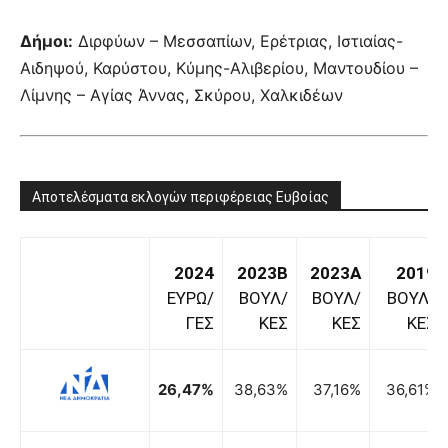
Δήμοι:
Διρφύων – Μεσσαπίων, Ερέτριας, Ιστιαίας-
Αιδηψού, Καρύστου, Κύμης-Αλιβερίου, Μαντουδίου –
Λίμνης – Αγίας Άννας, Σκύρου, Χαλκιδέων
Αποτελέσματα εκλογών περιφέρειας Ευβοίας
2024
2023B
2023A
2019
ΕΥΡΩ/
ΒΟΥΛ/
ΒΟΥΛ/
ΒΟΥΛ/
ΓΕΣ
ΚΕΣ
ΚΕΣ
ΚΕΣ
26,47%
38,63%
37,16%
36,61%