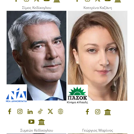
Σίμος Κεδίκογλου
Κατερίνα Καζάνη
Συμεών Κεδίκογλου
Γεώργιος Μαρίνος