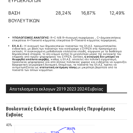
ΕΥΡΩΕΚΛΟΓΩΝ
ΒΑΣΗ
28,24%
16,87%
12,49%
ΒΟΥΛΕΥΤΙΚΩΝ
ΥΠΟΛΟΓΙΣΜΟΣ ΑΝΑΓΩΓΗΣ:
R=C⋅A/B​ R=Aναγωγή περιφέρειας , C=Δημοσκοπήσεις
επικράτεια A=Ποσοστό κόμματος επικράτεια B=Ποσοστό κόμματος περιφέρειας.
ΕΛ.Α.Σ.:
Η αναγωγή των δημοσκοπικών ποσοστών της ΕΛ.Α.Σ. πραγματοποιείται
ενδεικτικά, με βάση των ποσοστών που κατέγραψε ο ΣΥΡΙΖΑ στις προηγούμενες
εκλογές. Η συγκεκριμένη μεθοδολογία επιλέγεται επειδή, σύμφωνα με τα διαθέσιμα
δημοσκοπικά στοιχεία, το νέο κόμμα αντλεί το μεγαλύτερο μέρος της εκλογικής του
επιρροής από πρώην ψηφοφόρους του ΣΥΡΙΖΑ. Ωστόσο,
η αναγωγή δεν μπορεί να
θεωρηθεί απόλυτα ακριβής
, καθώς η ΕΛ.Α.Σ. αποτελεί νέο πολιτικό σχηματισμό,
προσελκύει ψηφοφόρους και από άλλους πολιτικούς χώρους και ενδέχεται να εμφανίζει
διαφορετική γεωγραφική δυναμική. Επομένως, τα ποσοστά της ΕΛ.Α.Σ. πρέπει να
αντιμετωπίζονται ως
στατιστική εκτίμηση τάσης
με μικρότερη βαρύτητα από τα
ποσοστά των άλλων κομμάτων.
Αποτελεσματα εκλογων 2019 2023 2024 Ευβοίας