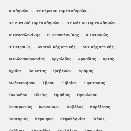
Α′ Αθηνών
Β1′ Βόρειου Τομέα Αθηνών
Β2′ Δυτικού Τομέα Αθηνών
Β3′ Νότιου Τομέα Αθηνών
A’ Θεσσαλονίκης
Β’ Θεσσαλονίκης
Α′ Πειραιώς
Β′ Πειραιώς
Ανατολικής Αττικής
Δυτικής Αττικής
Αιτωλοακαρνανίας
Αργολίδας
Αρκαδίας
Άρτας
Αχαΐας
Βοιωτίας
Γρεβενών
Δράμας
Δωδεκανήσου
Έβρου
Ευβοίας
Ευρυτανίας
Ζακύνθου
Ηλείας
Hμαθίας
Ηρακλείου
Θεσπρωτίας
Ιωαννίνων
Καβάλας
Καρδίτσας
Καστοριάς
Κέρκυρας
Κεφαλληνίας
Κιλκίς
Κοζάνης
Κορινθίας
Κυκλάδων
Λακωνίας