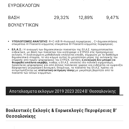
ΕΥΡΩΕΚΛΟΓΩΝ
ΒΑΣΗ
29,32%
12,89%
9,47%
ΒΟΥΛΕΥΤΙΚΩΝ
ΥΠΟΛΟΓΙΣΜΟΣ ΑΝΑΓΩΓΗΣ:
R=C⋅A/B​ R=Aναγωγή περιφέρειας , C=Δημοσκοπήσεις
επικράτεια A=Ποσοστό κόμματος επικράτεια B=Ποσοστό κόμματος περιφέρειας.
ΕΛ.Α.Σ.:
Η αναγωγή των δημοσκοπικών ποσοστών της ΕΛ.Α.Σ. πραγματοποιείται
ενδεικτικά, με βάση των ποσοστών που κατέγραψε ο ΣΥΡΙΖΑ στις προηγούμενες
εκλογές. Η συγκεκριμένη μεθοδολογία επιλέγεται επειδή, σύμφωνα με τα διαθέσιμα
δημοσκοπικά στοιχεία, το νέο κόμμα αντλεί το μεγαλύτερο μέρος της εκλογικής του
επιρροής από πρώην ψηφοφόρους του ΣΥΡΙΖΑ. Ωστόσο,
η αναγωγή δεν μπορεί να
θεωρηθεί απόλυτα ακριβής
, καθώς η ΕΛ.Α.Σ. αποτελεί νέο πολιτικό σχηματισμό,
προσελκύει ψηφοφόρους και από άλλους πολιτικούς χώρους και ενδέχεται να εμφανίζει
διαφορετική γεωγραφική δυναμική. Επομένως, τα ποσοστά της ΕΛ.Α.Σ. πρέπει να
αντιμετωπίζονται ως
στατιστική εκτίμηση τάσης
με μικρότερη βαρύτητα από τα
ποσοστά των άλλων κομμάτων.
Αποτελεσματα εκλογων 2019 2023 2024 Β' Θεσσαλονίκης