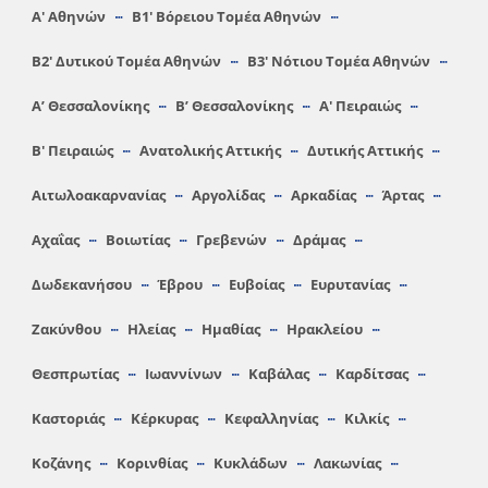
Α′ Αθηνών
Β1′ Βόρειου Τομέα Αθηνών
Β2′ Δυτικού Τομέα Αθηνών
Β3′ Νότιου Τομέα Αθηνών
A’ Θεσσαλονίκης
Β’ Θεσσαλονίκης
Α′ Πειραιώς
Β′ Πειραιώς
Ανατολικής Αττικής
Δυτικής Αττικής
Αιτωλοακαρνανίας
Αργολίδας
Αρκαδίας
Άρτας
Αχαΐας
Βοιωτίας
Γρεβενών
Δράμας
Δωδεκανήσου
Έβρου
Ευβοίας
Ευρυτανίας
Ζακύνθου
Ηλείας
Hμαθίας
Ηρακλείου
Θεσπρωτίας
Ιωαννίνων
Καβάλας
Καρδίτσας
Καστοριάς
Κέρκυρας
Κεφαλληνίας
Κιλκίς
Κοζάνης
Κορινθίας
Κυκλάδων
Λακωνίας