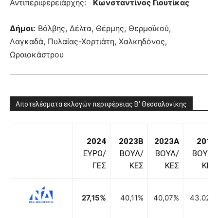
Αντιπεριφερειάρχης:
Κωνσταντίνος Γιουτίκας
Δήμοι:
Βόλβης, Δέλτα, Θέρμης, Θερμαϊκού,
Λαγκαδά, Πυλαίας-Χορτιάτη, Χαλκηδόνος,
Ωραιοκάστρου
Αποτελέσματα εκλογών περιφέρειας Β' Θεσσαλονίκης
2024
2023B
2023A
2019
ΕΥΡΩ/
ΒΟΥΛ/
ΒΟΥΛ/
ΒΟΥΛ/
ΓΕΣ
ΚΕΣ
ΚΕΣ
ΚΕΣ
27,15%
40,11%
40,07%
43.02%