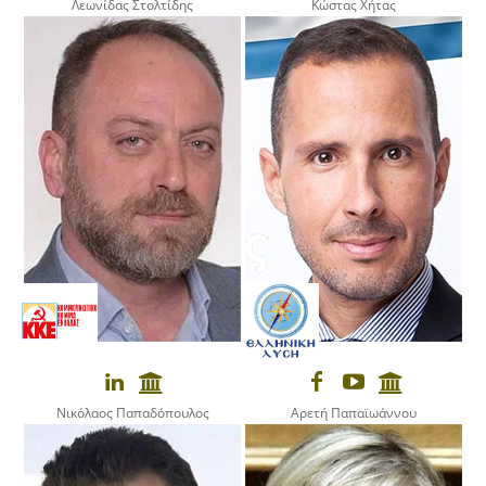
Λεωνίδας Στολτίδης
Κώστας Χήτας
Νικόλαος Παπαδόπουλος
Αρετή Παπαϊωάννου