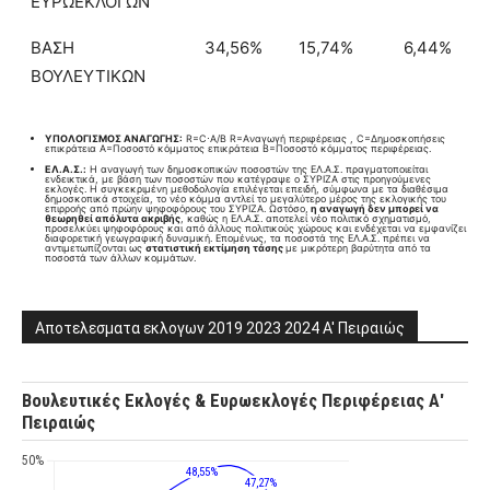
ΕΥΡΩΕΚΛΟΓΩΝ
ΒΑΣΗ
34,56%
15,74%
6,44%
ΒΟΥΛΕΥΤΙΚΩΝ
ΥΠΟΛΟΓΙΣΜΟΣ ΑΝΑΓΩΓΗΣ:
R=C⋅A/B​ R=Aναγωγή περιφέρειας , C=Δημοσκοπήσεις
επικράτεια A=Ποσοστό κόμματος επικράτεια B=Ποσοστό κόμματος περιφέρειας.
ΕΛ.Α.Σ.:
Η αναγωγή των δημοσκοπικών ποσοστών της ΕΛ.Α.Σ. πραγματοποιείται
ενδεικτικά, με βάση των ποσοστών που κατέγραψε ο ΣΥΡΙΖΑ στις προηγούμενες
εκλογές. Η συγκεκριμένη μεθοδολογία επιλέγεται επειδή, σύμφωνα με τα διαθέσιμα
δημοσκοπικά στοιχεία, το νέο κόμμα αντλεί το μεγαλύτερο μέρος της εκλογικής του
επιρροής από πρώην ψηφοφόρους του ΣΥΡΙΖΑ. Ωστόσο,
η αναγωγή δεν μπορεί να
θεωρηθεί απόλυτα ακριβής
, καθώς η ΕΛ.Α.Σ. αποτελεί νέο πολιτικό σχηματισμό,
προσελκύει ψηφοφόρους και από άλλους πολιτικούς χώρους και ενδέχεται να εμφανίζει
διαφορετική γεωγραφική δυναμική. Επομένως, τα ποσοστά της ΕΛ.Α.Σ. πρέπει να
αντιμετωπίζονται ως
στατιστική εκτίμηση τάσης
με μικρότερη βαρύτητα από τα
ποσοστά των άλλων κομμάτων.
Αποτελεσματα εκλογων 2019 2023 2024 Α' Πειραιώς