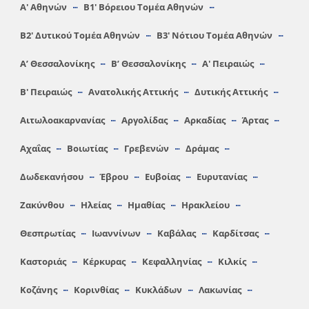
Α′ Αθηνών
Β1′ Βόρειου Τομέα Αθηνών
Β2′ Δυτικού Τομέα Αθηνών
Β3′ Νότιου Τομέα Αθηνών
A’ Θεσσαλονίκης
Β’ Θεσσαλονίκης
Α′ Πειραιώς
Β′ Πειραιώς
Ανατολικής Αττικής
Δυτικής Αττικής
Αιτωλοακαρνανίας
Αργολίδας
Αρκαδίας
Άρτας
Αχαΐας
Βοιωτίας
Γρεβενών
Δράμας
Δωδεκανήσου
Έβρου
Ευβοίας
Ευρυτανίας
Ζακύνθου
Ηλείας
Hμαθίας
Ηρακλείου
Θεσπρωτίας
Ιωαννίνων
Καβάλας
Καρδίτσας
Καστοριάς
Κέρκυρας
Κεφαλληνίας
Κιλκίς
Κοζάνης
Κορινθίας
Κυκλάδων
Λακωνίας