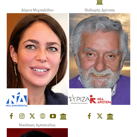
Δόμνα Μιχαηλίδου
Θοδωρής Δρίτσας
Νικόλαος Αμπατιέλος