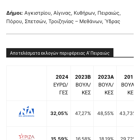
Δήμοι:
Αγκιστρίου, Αίγινας, Κυθήρων, Πειραιώς,
Πόρου, Σπετσών, Τροιζηνίας – Μεθάνων, Ύδρας
Αποτελέσματα εκλογών περιφέρειας Α' Πειραιώς
2024
2023B
2023A
2019
ΕΥΡΩ/
ΒΟΥΛ/
ΒΟΥΛ/
ΒΟΥΛ/
ΓΕΣ
ΚΕΣ
ΚΕΣ
ΚΕΣ
32,05%
47,27%
48,55%
43,73%
15,59%
16,58%
18,19%
29,72%