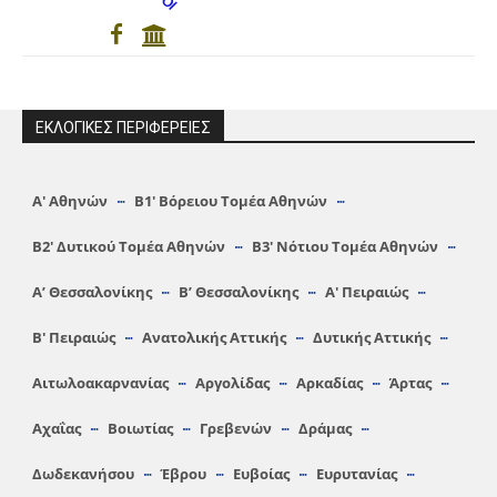
ΕΚΛΟΓΙΚΕΣ ΠΕΡΙΦΕΡΕΙΕΣ
Α′ Αθηνών
Β1′ Βόρειου Τομέα Αθηνών
Β2′ Δυτικού Τομέα Αθηνών
Β3′ Νότιου Τομέα Αθηνών
A’ Θεσσαλονίκης
Β’ Θεσσαλονίκης
Α′ Πειραιώς
Β′ Πειραιώς
Ανατολικής Αττικής
Δυτικής Αττικής
Αιτωλοακαρνανίας
Αργολίδας
Αρκαδίας
Άρτας
Αχαΐας
Βοιωτίας
Γρεβενών
Δράμας
Δωδεκανήσου
Έβρου
Ευβοίας
Ευρυτανίας