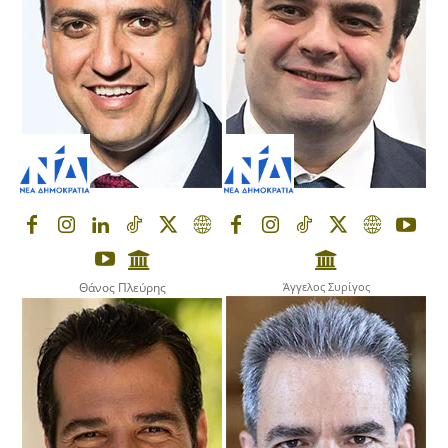
Θάνος Πλεύρης
Άγγελος Συρίγος