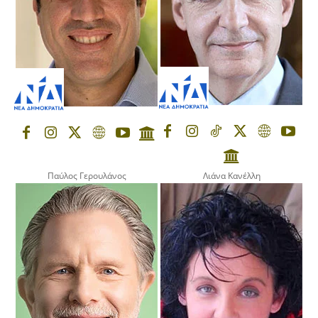
Παύλος Γερουλάνος
Λιάνα Κανέλλη