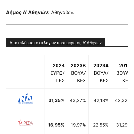
Δήμος Α’ Αθηνών:
Αθηναίων.
Αποτελέσματα εκλογών περιφέρειας Α' Αθηνών
2024
2023B
2023A
2019
ΕΥΡΩ/
ΒΟΥΛ/
ΒΟΥΛ/
ΒΟΥΛ/
ΓΕΣ
ΚΕΣ
ΚΕΣ
ΚΕΣ
31,35%
43,27%
42,18%
42,32%
16,95%
19,97%
22,55%
31,29%