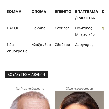
ΚΟΜΜΑ
ΟΝΟΜΑ
ΕΠΙΘΕΤΟ
ΕΠΑΓΓΕΛΜΑ
ΙΣΤ
/ ΙΔΙΟΤΗΤΑ
ΠΑΣΟΚ
Γιάννης
Σγουρός
Πολιτικός
gsg
Μηχανικός
Νέα
Αλεξάνδρα
Σδούκου
Δικηγόρος
Δημοκρατία
ΒΟΥΛΕΥΤΕΣ Α' ΑΘΗΝΩΝ
Νικήτας Κακλαμάνης
Όλγα Κεφαλογιάννη