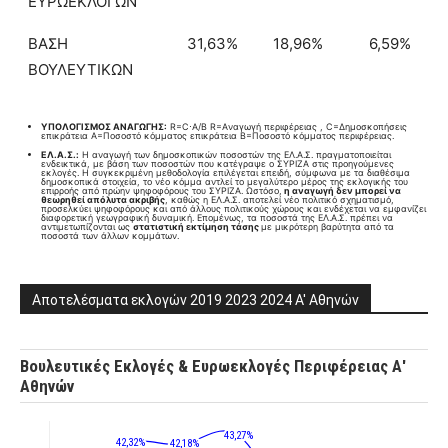
ΕΥΡΩΕΚΛΟΓΩΝ
ΒΑΣΗ
31,63%
18,96%
6,59%
ΒΟΥΛΕΥΤΙΚΩΝ
ΥΠΟΛΟΓΙΣΜΟΣ ΑΝΑΓΩΓΗΣ:
R=C⋅A/B​ R=Aναγωγή περιφέρειας , C=Δημοσκοπήσεις
επικράτεια A=Ποσοστό κόμματος επικράτεια B=Ποσοστό κόμματος περιφέρειας.
ΕΛ.Α.Σ.:
Η αναγωγή των δημοσκοπικών ποσοστών της ΕΛ.Α.Σ. πραγματοποιείται
ενδεικτικά, με βάση των ποσοστών που κατέγραψε ο ΣΥΡΙΖΑ στις προηγούμενες
εκλογές. Η συγκεκριμένη μεθοδολογία επιλέγεται επειδή, σύμφωνα με τα διαθέσιμα
δημοσκοπικά στοιχεία, το νέο κόμμα αντλεί το μεγαλύτερο μέρος της εκλογικής του
επιρροής από πρώην ψηφοφόρους του ΣΥΡΙΖΑ. Ωστόσο,
η αναγωγή δεν μπορεί να
θεωρηθεί απόλυτα ακριβής
, καθώς η ΕΛ.Α.Σ. αποτελεί νέο πολιτικό σχηματισμό,
προσελκύει ψηφοφόρους και από άλλους πολιτικούς χώρους και ενδέχεται να εμφανίζει
διαφορετική γεωγραφική δυναμική. Επομένως, τα ποσοστά της ΕΛ.Α.Σ. πρέπει να
αντιμετωπίζονται ως
στατιστική εκτίμηση τάσης
με μικρότερη βαρύτητα από τα
ποσοστά των άλλων κομμάτων.
Αποτελέσματα εκλογών 2019 2023 2024 Α' Αθηνών