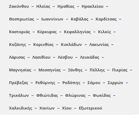
Ζακύνθου
Ηλείας
Hμαθίας
Ηρακλείου
Θεσπρωτίας
Ιωαννίνων
Καβάλας
Καρδίτσας
Καστοριάς
Κέρκυρας
Κεφαλληνίας
Κιλκίς
Κοζάνης
Κορινθίας
Κυκλάδων
Λακωνίας
Λάρισας
Λασιθίου
Λέσβου
Λευκάδας
Μαγνησίας
Μεσσηνίας
Ξάνθης
Πέλλης
Πιερίας
Πρέβεζας
Ρεθύμνης
Ροδόπης
Σάμου
Σερρών
Τρικάλων
Φθιώτιδας
Φλώρινας
Φωκίδας
Χαλκιδικής
Χανίων
Χίου
Εξωτερικού